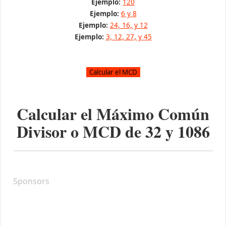
Ejemplo:
120
Ejemplo:
6 y 8
Ejemplo:
24, 16, y 12
Ejemplo:
3, 12, 27, y 45
Calcular el Máximo Común
Divisor o MCD de
32
y
1086
Sponsors