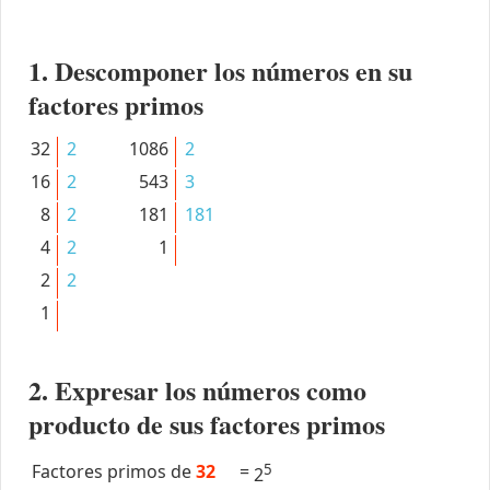
1. Descomponer los números en su
factores primos
32
2
1086
2
16
2
543
3
8
2
181
181
4
2
1
2
2
1
2. Expresar los números como
producto de sus factores primos
Factores primos de
32
=
5
2