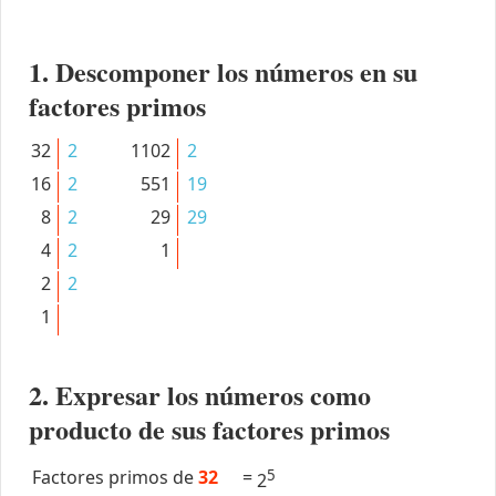
1. Descomponer los números en su
factores primos
32
2
1102
2
16
2
551
19
8
2
29
29
4
2
1
2
2
1
2. Expresar los números como
producto de sus factores primos
Factores primos de
32
=
5
2