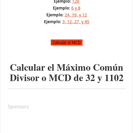
Ejemplo:
120
Ejemplo:
6 y 8
Ejemplo:
24, 16, y 12
Ejemplo:
3, 12, 27, y 45
Calcular el Máximo Común
Divisor o MCD de
32
y
1102
Sponsors