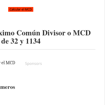
áximo Común Divisor o MCD
de
32
y
1134
r el MCD
Sponsors
úmeros