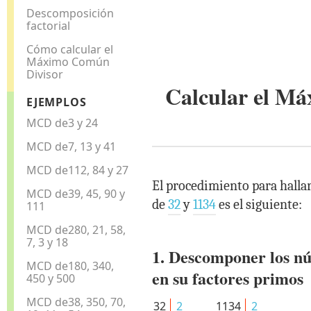
Descomposición
factorial
Cómo calcular el
Máximo Común
Divisor
Calcular el M
EJEMPLOS
MCD de3 y 24
MCD de7, 13 y 41
MCD de112, 84 y 27
El procedimiento para halla
MCD de39, 45, 90 y
de
32
y
1134
es el siguiente:
111
MCD de280, 21, 58,
7, 3 y 18
1. Descomponer los n
MCD de180, 340,
en su factores primos
450 y 500
MCD de38, 350, 70,
32
2
1134
2