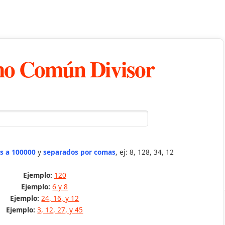
o Común Divisor
s a 100000
y
separados por comas
, ej: 8, 128, 34, 12
Ejemplo:
120
Ejemplo:
6 y 8
Ejemplo:
24, 16, y 12
Ejemplo:
3, 12, 27, y 45