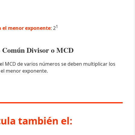
1
 el menor exponente
: 2
mo Común Divisor o MCD
el MCD de varios números se deben multiplicar los
 el menor exponente.
cula también el: