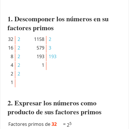
1. Descomponer los números en su
factores primos
32
2
1158
2
16
2
579
3
8
2
193
193
4
2
1
2
2
1
2. Expresar los números como
producto de sus factores primos
Factores primos de
32
=
5
2