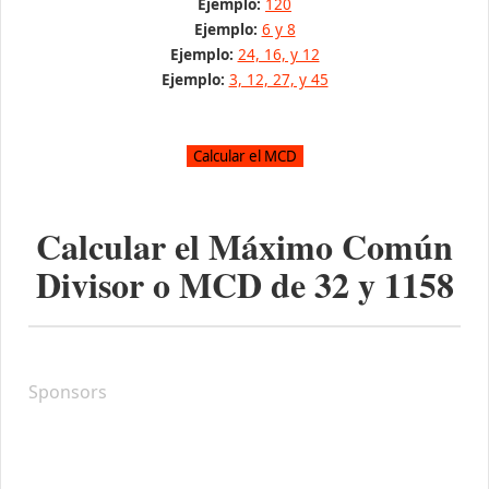
Ejemplo:
120
Ejemplo:
6 y 8
Ejemplo:
24, 16, y 12
Ejemplo:
3, 12, 27, y 45
Calcular el Máximo Común
Divisor o MCD de
32
y
1158
Sponsors