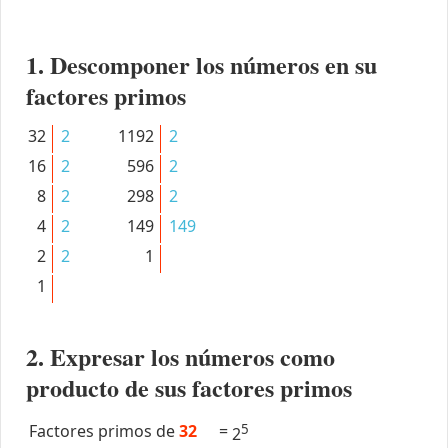
1. Descomponer los números en su
factores primos
32
2
1192
2
16
2
596
2
8
2
298
2
4
2
149
149
2
2
1
1
2. Expresar los números como
producto de sus factores primos
Factores primos de
32
=
5
2