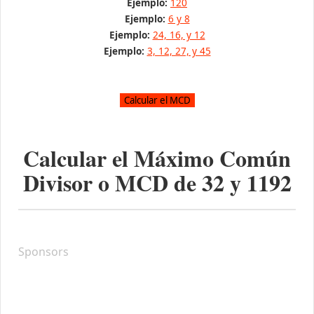
Ejemplo:
120
Ejemplo:
6 y 8
Ejemplo:
24, 16, y 12
Ejemplo:
3, 12, 27, y 45
Calcular el Máximo Común
Divisor o MCD de
32
y
1192
Sponsors