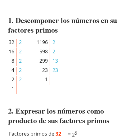
1. Descomponer los números en su
factores primos
32
2
1196
2
16
2
598
2
8
2
299
13
4
2
23
23
2
2
1
1
2. Expresar los números como
producto de sus factores primos
Factores primos de
32
=
5
2