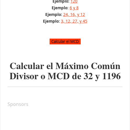
Ejemplo:
120
Ejemplo:
6 y 8
Ejemplo:
24, 16, y 12
Ejemplo:
3, 12, 27, y 45
Calcular el Máximo Común
Divisor o MCD de
32
y
1196
Sponsors