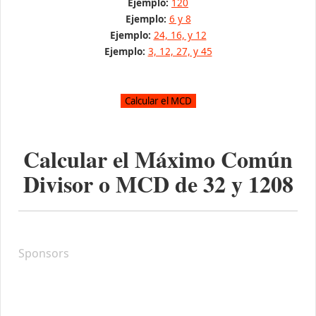
Ejemplo:
120
Ejemplo:
6 y 8
Ejemplo:
24, 16, y 12
Ejemplo:
3, 12, 27, y 45
Calcular el Máximo Común
Divisor o MCD de
32
y
1208
Sponsors