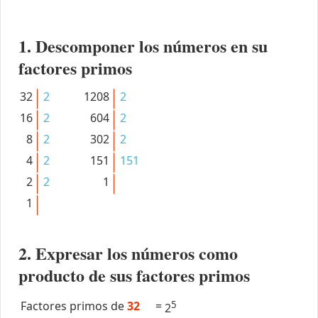
1. Descomponer los números en su
factores primos
32
2
1208
2
16
2
604
2
8
2
302
2
4
2
151
151
2
2
1
1
2. Expresar los números como
producto de sus factores primos
Factores primos de
32
=
5
2