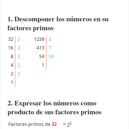
1. Descomponer los números en su
factores primos
32
2
1239
3
16
2
413
7
8
2
59
59
4
2
1
2
2
1
2. Expresar los números como
producto de sus factores primos
Factores primos de
32
=
5
2