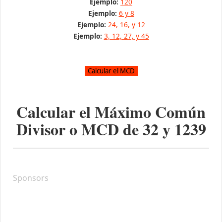
Ejemplo:
120
Ejemplo:
6 y 8
Ejemplo:
24, 16, y 12
Ejemplo:
3, 12, 27, y 45
Calcular el Máximo Común
Divisor o MCD de
32
y
1239
Sponsors