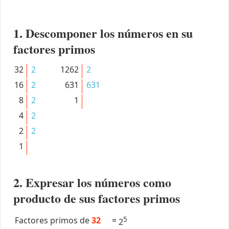
1. Descomponer los números en su
factores primos
32
2
1262
2
16
2
631
631
8
2
1
4
2
2
2
1
2. Expresar los números como
producto de sus factores primos
Factores primos de
32
=
5
2