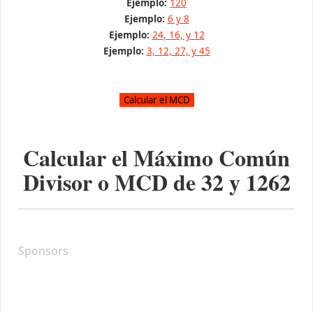
Ejemplo:
120
Ejemplo:
6 y 8
Ejemplo:
24, 16, y 12
Ejemplo:
3, 12, 27, y 45
Calcular el Máximo Común
Divisor o MCD de
32
y
1262
Sponsors