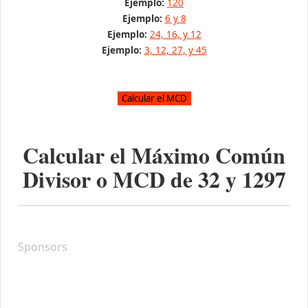
Ejemplo:
120
Ejemplo:
6 y 8
Ejemplo:
24, 16, y 12
Ejemplo:
3, 12, 27, y 45
Calcular el Máximo Común
Divisor o MCD de
32
y
1297
Sponsors