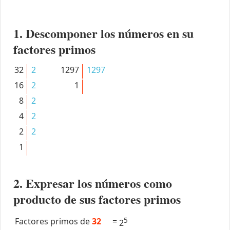
1. Descomponer los números en su
factores primos
32
2
1297
1297
16
2
1
8
2
4
2
2
2
1
2. Expresar los números como
producto de sus factores primos
Factores primos de
32
=
5
2