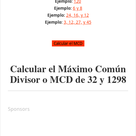
Ejemplo:
120
Ejemplo:
6 y 8
Ejemplo:
24, 16, y 12
Ejemplo:
3, 12, 27, y 45
Calcular el Máximo Común
Divisor o MCD de
32
y
1298
Sponsors