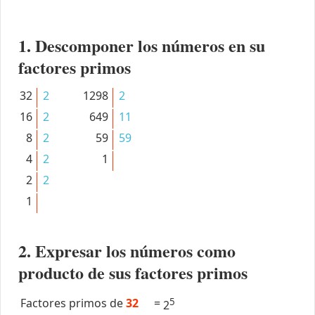
1. Descomponer los números en su
factores primos
32
2
1298
2
16
2
649
11
8
2
59
59
4
2
1
2
2
1
2. Expresar los números como
producto de sus factores primos
Factores primos de
32
=
5
2