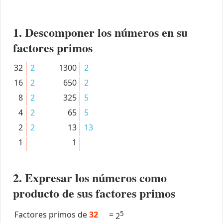
1. Descomponer los números en su
factores primos
32
2
1300
2
16
2
650
2
8
2
325
5
4
2
65
5
2
2
13
13
1
1
2. Expresar los números como
producto de sus factores primos
Factores primos de
32
=
5
2