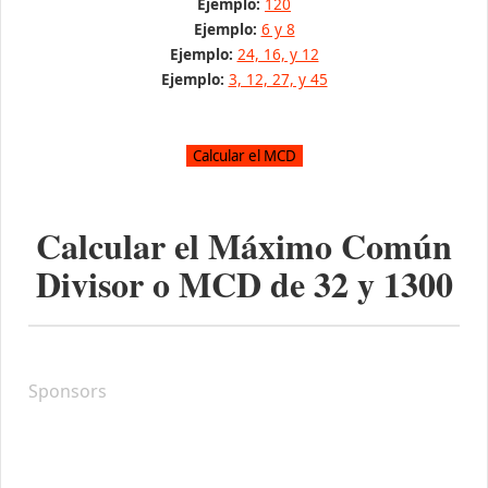
Ejemplo:
120
Ejemplo:
6 y 8
Ejemplo:
24, 16, y 12
Ejemplo:
3, 12, 27, y 45
Calcular el Máximo Común
Divisor o MCD de
32
y
1300
Sponsors