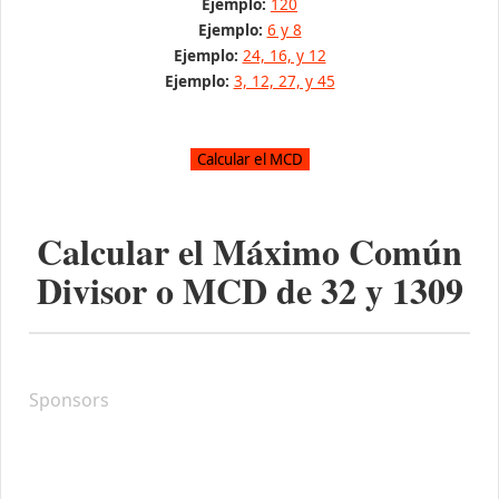
Ejemplo:
120
Ejemplo:
6 y 8
Ejemplo:
24, 16, y 12
Ejemplo:
3, 12, 27, y 45
Calcular el Máximo Común
Divisor o MCD de
32
y
1309
Sponsors