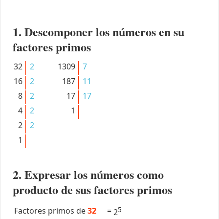
1. Descomponer los números en su
factores primos
32
2
1309
7
16
2
187
11
8
2
17
17
4
2
1
2
2
1
2. Expresar los números como
producto de sus factores primos
Factores primos de
32
=
5
2