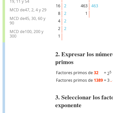
19, 11 y 54
16
2
463
463
MCD de47, 2, 4 y 29
8
2
1
MCD de45, 30, 60 y
4
2
90
2
2
MCD de100, 200 y
300
1
2. Expresar los númer
primos
Factores primos de
32
=
5
2
Factores primos de
1389
=
3
.
3. Seleccionar los fa
exponente