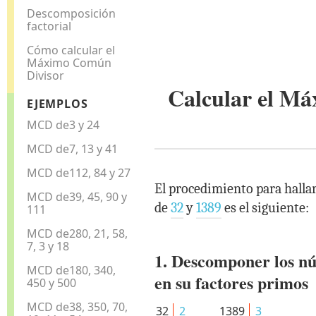
Descomposición
factorial
Cómo calcular el
Máximo Común
Divisor
Calcular el M
EJEMPLOS
MCD de3 y 24
MCD de7, 13 y 41
MCD de112, 84 y 27
El procedimiento para halla
MCD de39, 45, 90 y
de
32
y
1389
es el siguiente:
111
MCD de280, 21, 58,
7, 3 y 18
1. Descomponer los n
MCD de180, 340,
en su factores primos
450 y 500
MCD de38, 350, 70,
32
2
1389
3