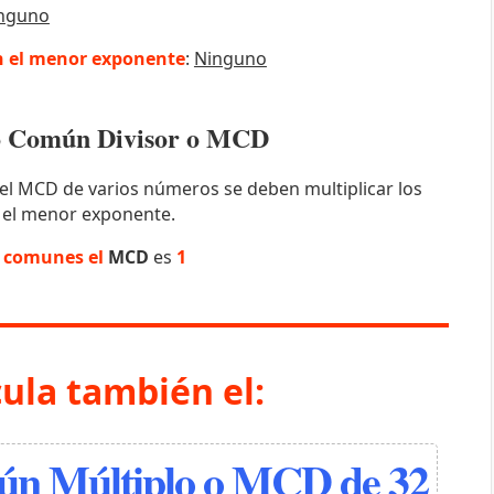
nguno
 el menor exponente
:
Ninguno
mo Común Divisor o MCD
el MCD de varios números se deben multiplicar los
 el menor exponente.
s comunes el
MCD
es
1
cula también el:
n Múltiplo o MCD de 32