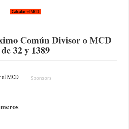
áximo Común Divisor o MCD
de
32
y
1389
r el MCD
Sponsors
úmeros