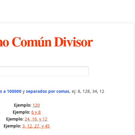
o Común Divisor
s a 100000
y
separados por comas
, ej: 8, 128, 34, 12
Ejemplo:
120
Ejemplo:
6 y 8
Ejemplo:
24, 16, y 12
Ejemplo:
3, 12, 27, y 45