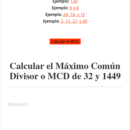
Ejemplo:
120
Ejemplo:
6 y 8
Ejemplo:
24, 16, y 12
Ejemplo:
3, 12, 27, y 45
Calcular el Máximo Común
Divisor o MCD de
32
y
1449
Sponsors