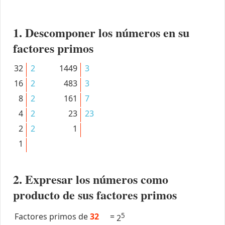
1. Descomponer los números en su
factores primos
32
2
1449
3
16
2
483
3
8
2
161
7
4
2
23
23
2
2
1
1
2. Expresar los números como
producto de sus factores primos
Factores primos de
32
=
5
2