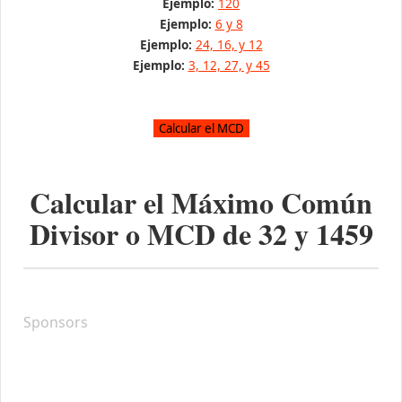
Ejemplo:
120
Ejemplo:
6 y 8
Ejemplo:
24, 16, y 12
Ejemplo:
3, 12, 27, y 45
Calcular el Máximo Común
Divisor o MCD de
32
y
1459
Sponsors