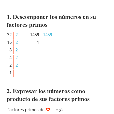
1. Descomponer los números en su
factores primos
32
2
1459
1459
16
2
1
8
2
4
2
2
2
1
2. Expresar los números como
producto de sus factores primos
Factores primos de
32
=
5
2