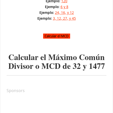
Ejemplo:
120
Ejemplo:
6 y 8
Ejemplo:
24, 16, y 12
Ejemplo:
3, 12, 27, y 45
Calcular el Máximo Común
Divisor o MCD de
32
y
1477
Sponsors