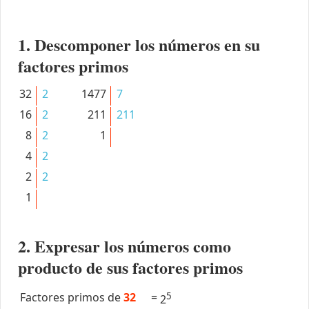
1. Descomponer los números en su
factores primos
32
2
1477
7
16
2
211
211
8
2
1
4
2
2
2
1
2. Expresar los números como
producto de sus factores primos
Factores primos de
32
=
5
2