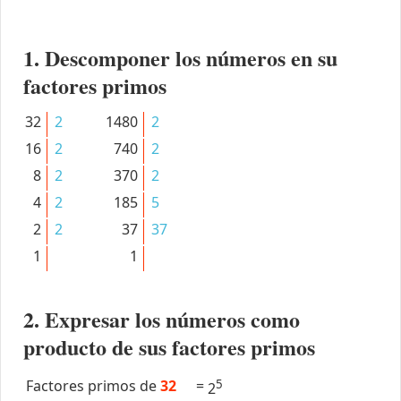
1. Descomponer los números en su
factores primos
32
2
1480
2
16
2
740
2
8
2
370
2
4
2
185
5
2
2
37
37
1
1
2. Expresar los números como
producto de sus factores primos
Factores primos de
32
=
5
2