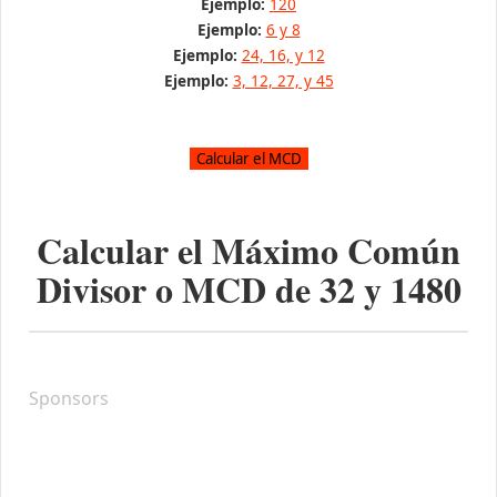
Ejemplo:
120
Ejemplo:
6 y 8
Ejemplo:
24, 16, y 12
Ejemplo:
3, 12, 27, y 45
Calcular el Máximo Común
Divisor o MCD de
32
y
1480
Sponsors