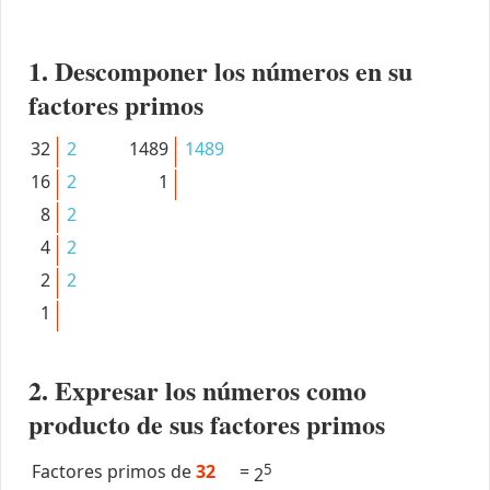
1. Descomponer los números en su
factores primos
32
2
1489
1489
16
2
1
8
2
4
2
2
2
1
2. Expresar los números como
producto de sus factores primos
Factores primos de
32
=
5
2