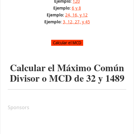
Ejemplo:
120
Ejemplo:
6 y 8
Ejemplo:
24, 16, y 12
Ejemplo:
3, 12, 27, y 45
Calcular el Máximo Común
Divisor o MCD de
32
y
1489
Sponsors