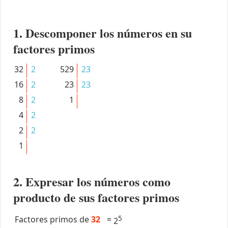
1. Descomponer los números en su
factores primos
32
2
529
23
16
2
23
23
8
2
1
4
2
2
2
1
2. Expresar los números como
producto de sus factores primos
Factores primos de
32
=
5
2