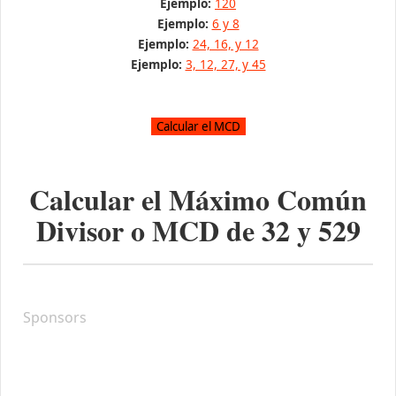
Ejemplo:
120
Ejemplo:
6 y 8
Ejemplo:
24, 16, y 12
Ejemplo:
3, 12, 27, y 45
Calcular el Máximo Común
Divisor o MCD de
32
y
529
Sponsors