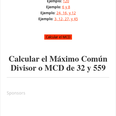
Ejemplo:
120
Ejemplo:
6 y 8
Ejemplo:
24, 16, y 12
Ejemplo:
3, 12, 27, y 45
Calcular el Máximo Común
Divisor o MCD de
32
y
559
Sponsors