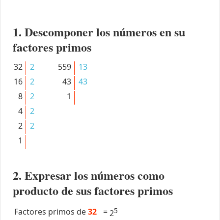
1. Descomponer los números en su
factores primos
32
2
559
13
16
2
43
43
8
2
1
4
2
2
2
1
2. Expresar los números como
producto de sus factores primos
Factores primos de
32
=
5
2