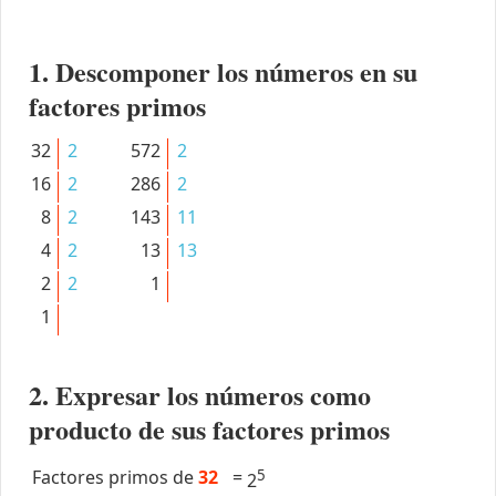
1. Descomponer los números en su
factores primos
32
2
572
2
16
2
286
2
8
2
143
11
4
2
13
13
2
2
1
1
2. Expresar los números como
producto de sus factores primos
Factores primos de
32
=
5
2