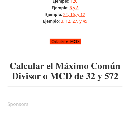
Ejemplo:
120
Ejemplo:
6 y 8
Ejemplo:
24, 16, y 12
Ejemplo:
3, 12, 27, y 45
Calcular el Máximo Común
Divisor o MCD de
32
y
572
Sponsors