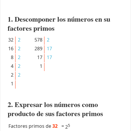
1. Descomponer los números en su
factores primos
32
2
578
2
16
2
289
17
8
2
17
17
4
2
1
2
2
1
2. Expresar los números como
producto de sus factores primos
Factores primos de
32
=
5
2