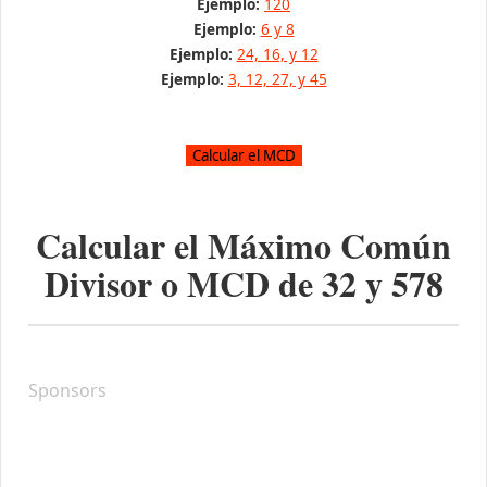
Ejemplo:
120
Ejemplo:
6 y 8
Ejemplo:
24, 16, y 12
Ejemplo:
3, 12, 27, y 45
Calcular el Máximo Común
Divisor o MCD de
32
y
578
Sponsors