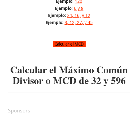
Ejemplo:
120
Ejemplo:
6 y 8
Ejemplo:
24, 16, y 12
Ejemplo:
3, 12, 27, y 45
Calcular el Máximo Común
Divisor o MCD de
32
y
596
Sponsors