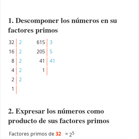
1. Descomponer los números en su
factores primos
32
2
615
3
16
2
205
5
8
2
41
41
4
2
1
2
2
1
2. Expresar los números como
producto de sus factores primos
Factores primos de
32
=
5
2