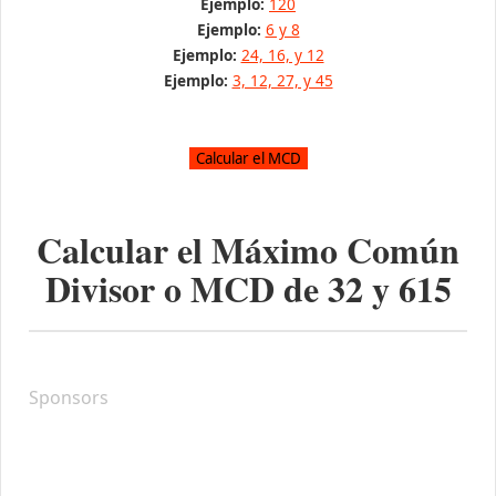
Ejemplo:
120
Ejemplo:
6 y 8
Ejemplo:
24, 16, y 12
Ejemplo:
3, 12, 27, y 45
Calcular el Máximo Común
Divisor o MCD de
32
y
615
Sponsors