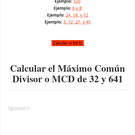
Ejemplo:
120
Ejemplo:
6 y 8
Ejemplo:
24, 16, y 12
Ejemplo:
3, 12, 27, y 45
Calcular el Máximo Común
Divisor o MCD de
32
y
641
Sponsors