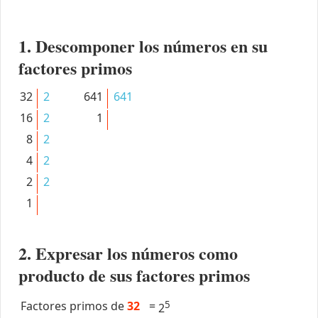
1. Descomponer los números en su
factores primos
32
2
641
641
16
2
1
8
2
4
2
2
2
1
2. Expresar los números como
producto de sus factores primos
Factores primos de
32
=
5
2