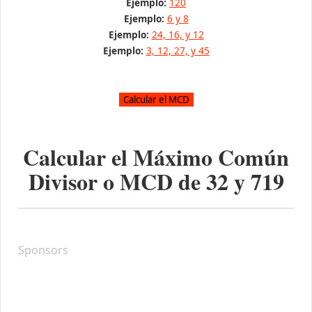
Ejemplo:
120
Ejemplo:
6 y 8
Ejemplo:
24, 16, y 12
Ejemplo:
3, 12, 27, y 45
Calcular el Máximo Común
Divisor o MCD de
32
y
719
Sponsors