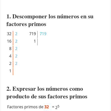
1. Descomponer los números en su
factores primos
32
2
719
719
16
2
1
8
2
4
2
2
2
1
2. Expresar los números como
producto de sus factores primos
Factores primos de
32
=
5
2