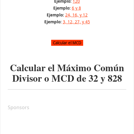
Ejemplo:
120
Ejemplo:
6 y 8
Ejemplo:
24, 16, y 12
Ejemplo:
3, 12, 27, y 45
Calcular el Máximo Común
Divisor o MCD de
32
y
828
Sponsors