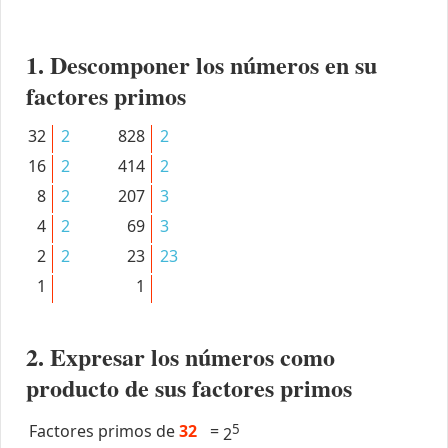
1. Descomponer los números en su
factores primos
32
2
828
2
16
2
414
2
8
2
207
3
4
2
69
3
2
2
23
23
1
1
2. Expresar los números como
producto de sus factores primos
Factores primos de
32
=
5
2