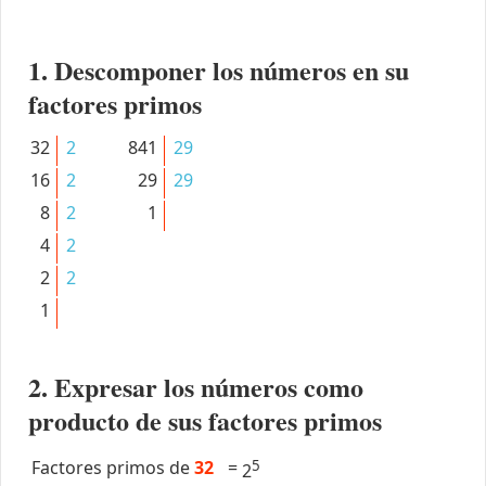
1. Descomponer los números en su
factores primos
32
2
841
29
16
2
29
29
8
2
1
4
2
2
2
1
2. Expresar los números como
producto de sus factores primos
Factores primos de
32
=
5
2