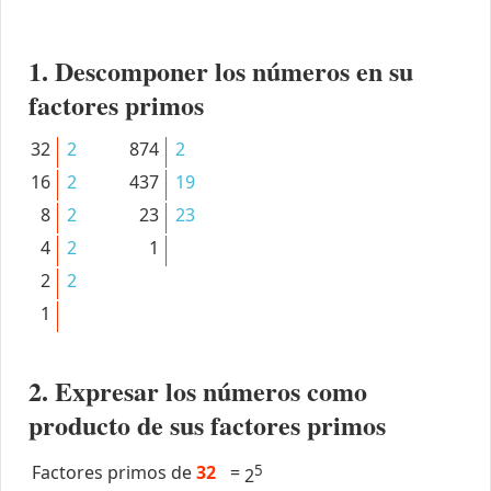
1. Descomponer los números en su
factores primos
32
2
874
2
16
2
437
19
8
2
23
23
4
2
1
2
2
1
2. Expresar los números como
producto de sus factores primos
Factores primos de
32
=
5
2