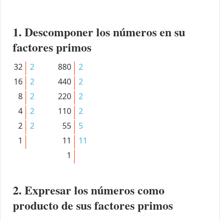
1. Descomponer los números en su
factores primos
32
2
880
2
16
2
440
2
8
2
220
2
4
2
110
2
2
2
55
5
1
11
11
1
2. Expresar los números como
producto de sus factores primos