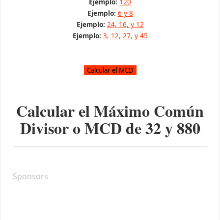
Ejemplo:
120
Ejemplo:
6 y 8
Ejemplo:
24, 16, y 12
Ejemplo:
3, 12, 27, y 45
Calcular el Máximo Común
Divisor o MCD de
32
y
880
Sponsors