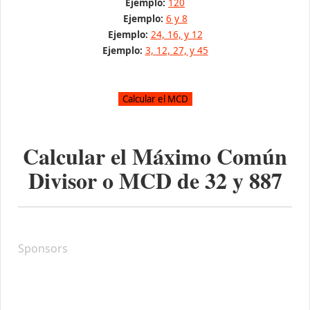
Ejemplo:
120
Ejemplo:
6 y 8
Ejemplo:
24, 16, y 12
Ejemplo:
3, 12, 27, y 45
Calcular el Máximo Común
Divisor o MCD de
32
y
887
Sponsors