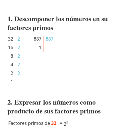
1. Descomponer los números en su
factores primos
32
2
887
887
16
2
1
8
2
4
2
2
2
1
2. Expresar los números como
producto de sus factores primos
Factores primos de
32
=
5
2