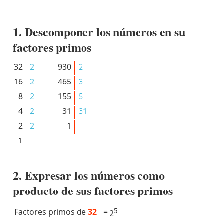
1. Descomponer los números en su
factores primos
32
2
930
2
16
2
465
3
8
2
155
5
4
2
31
31
2
2
1
1
2. Expresar los números como
producto de sus factores primos
Factores primos de
32
=
5
2