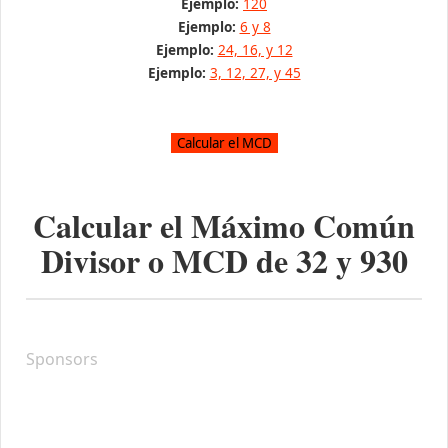
Ejemplo:
120
Ejemplo:
6 y 8
Ejemplo:
24, 16, y 12
Ejemplo:
3, 12, 27, y 45
Calcular el Máximo Común
Divisor o MCD de
32
y
930
Sponsors