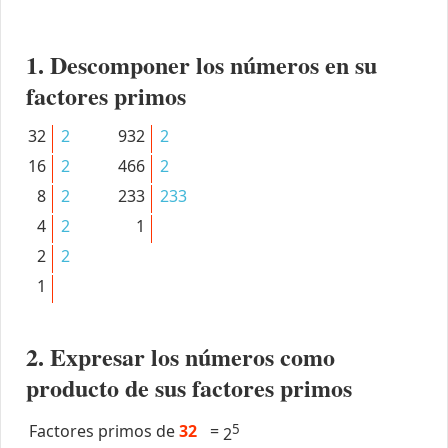
1. Descomponer los números en su
factores primos
32
2
932
2
16
2
466
2
8
2
233
233
4
2
1
2
2
1
2. Expresar los números como
producto de sus factores primos
Factores primos de
32
=
5
2