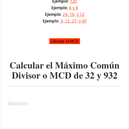
Ejemplo:
120
Ejemplo:
6 y 8
Ejemplo:
24, 16, y 12
Ejemplo:
3, 12, 27, y 45
Calcular el Máximo Común
Divisor o MCD de
32
y
932
Sponsors