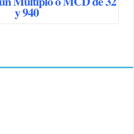
n Múltiplo o MCD de 32
y 940