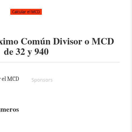
áximo Común Divisor o MCD
de
32
y
940
r el MCD
Sponsors
úmeros