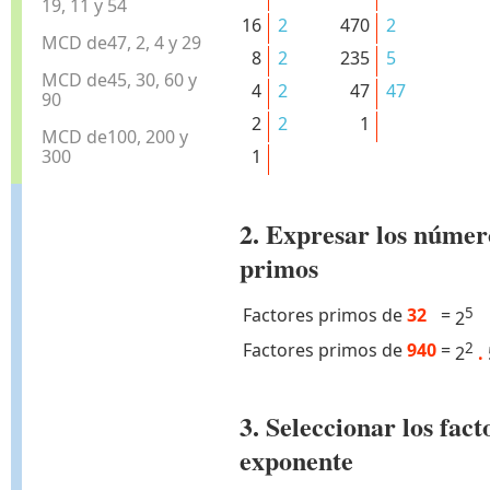
19, 11 y 54
16
2
470
2
MCD de47, 2, 4 y 29
8
2
235
5
MCD de45, 30, 60 y
4
2
47
47
90
2
2
1
MCD de100, 200 y
300
1
2. Expresar los númer
primos
Factores primos de
32
=
5
2
Factores primos de
940
=
2
2
.
3. Seleccionar los fa
exponente