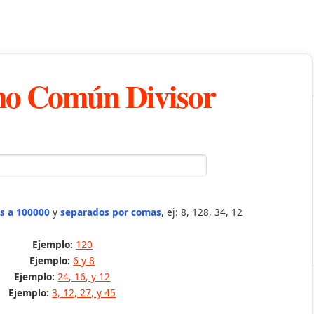
o Común Divisor
s a 100000
y
separados por comas
, ej: 8, 128, 34, 12
Ejemplo:
120
Ejemplo:
6 y 8
Ejemplo:
24, 16, y 12
Ejemplo:
3, 12, 27, y 45