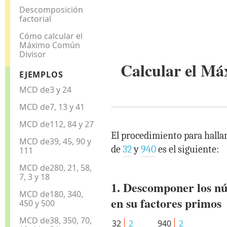
Descomposición
factorial
Cómo calcular el
Máximo Común
Divisor
Calcular el M
EJEMPLOS
MCD de3 y 24
MCD de7, 13 y 41
MCD de112, 84 y 27
El procedimiento para halla
MCD de39, 45, 90 y
de
32
y
940
es el siguiente:
111
MCD de280, 21, 58,
7, 3 y 18
1. Descomponer los n
MCD de180, 340,
en su factores primos
450 y 500
MCD de38, 350, 70,
32
2
940
2