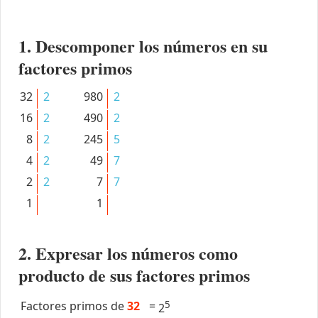
1. Descomponer los números en su
factores primos
32
2
980
2
16
2
490
2
8
2
245
5
4
2
49
7
2
2
7
7
1
1
2. Expresar los números como
producto de sus factores primos
Factores primos de
32
=
5
2