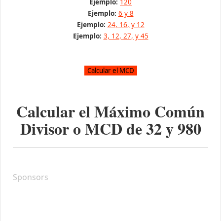
Ejemplo:
120
Ejemplo:
6 y 8
Ejemplo:
24, 16, y 12
Ejemplo:
3, 12, 27, y 45
Calcular el Máximo Común
Divisor o MCD de
32
y
980
Sponsors