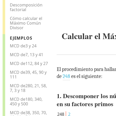
Descomposición
factorial
Cómo calcular el
Máximo Común
Divisor
Calcular el M
EJEMPLOS
MCD de3 y 24
MCD de7, 13 y 41
MCD de112, 84 y 27
El procedimiento para halla
MCD de39, 45, 90 y
de
248
es el siguiente:
111
MCD de280, 21, 58,
7, 3 y 18
1. Descomponer los n
MCD de180, 340,
en su factores primos
450 y 500
MCD de38, 350, 70,
248
2