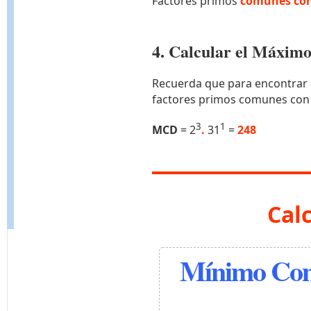
Factores primos
comunes con
4. Calcular el Máxi
Recuerda que para encontrar 
factores primos comunes con
3
1
MCD
= 2
.
31
=
248
Cal
Mínimo Com