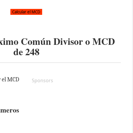
áximo Común Divisor o MCD
de
248
r el MCD
Sponsors
úmeros