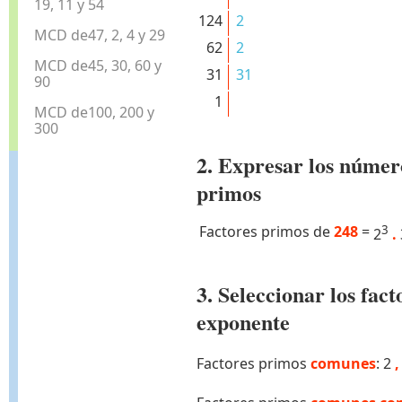
19, 11 y 54
124
2
MCD de47, 2, 4 y 29
62
2
MCD de45, 30, 60 y
31
31
90
1
MCD de100, 200 y
300
2. Expresar los númer
primos
Factores primos de
248
=
3
2
.
3. Seleccionar los fa
exponente
Factores primos
comunes
: 2
,