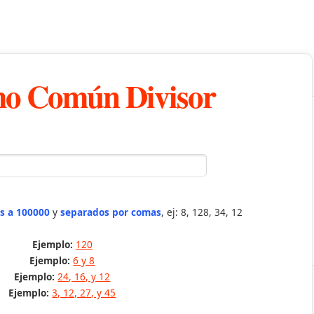
o Común Divisor
s a 100000
y
separados por comas
, ej: 8, 128, 34, 12
Ejemplo:
120
Ejemplo:
6 y 8
Ejemplo:
24, 16, y 12
Ejemplo:
3, 12, 27, y 45