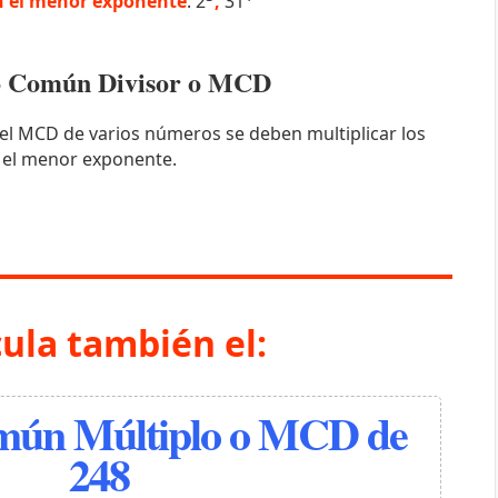
 el menor exponente
: 2
,
31
mo Común Divisor o MCD
el MCD de varios números se deben multiplicar los
 el menor exponente.
cula también el:
ún Múltiplo o MCD de
248